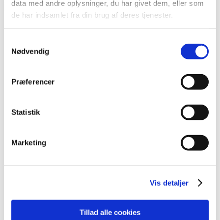
data med andre oplysninger, du har givet dem, eller som
de har indsamlet fra din brug af deres tjenester.
Vi är en aktiv medlem i den internationella handelsföreningen FIAT-
IFTA.
Samtykkevalg
Nødvendig
Præferencer
Statistik
Marketing
2020 NORDIC FUNERAL. CVR. 35890688. All Rights reserved.
Integritetspolicy
Vis detaljer
Hem
>
Våra produkter
>
Pap og papir urner
>
Tillad alle cookies
STOCKHOLM URNE MED Solnedgang/fugle-motiv