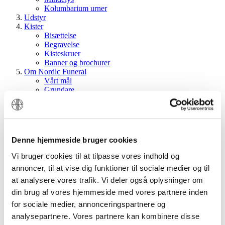
Kolumbarium urner
Udstyr
Kister
Bisættelse
Begravelse
Kisteskruer
Banner og brochurer
Om Nordic Funeral
Vårt mål
Grundare
Vår logga
Dodge
Kontakt
To crematoriums
Login till begravningsbyråer
Denne hjemmeside bruger cookies
Sök:
Sök
Vi bruger cookies til at tilpasse vores indhold og
annoncer, til at vise dig funktioner til sociale medier og til
Mitt konto
Varukorgen
at analysere vores trafik. Vi deler også oplysninger om
Till kassan
din brug af vores hjemmeside med vores partnere inden
Registrera
for sociale medier, annonceringspartnere og
Logga in
analysepartnere. Vores partnere kan kombinere disse
Sök
Menu