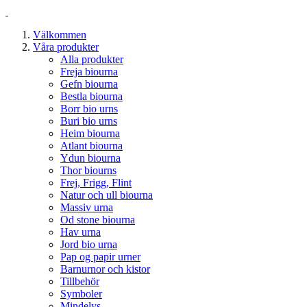
Välkommen
Våra produkter
Alla produkter
Freja biourna
Gefn biourna
Bestla biourna
Borr bio urns
Buri bio urns
Heim biourna
Atlant biourna
Ydun biourna
Thor biourns
Frej, Frigg, Flint
Natur och ull biourna
Massiv urna
Od stone biourna
Hav urna
Jord bio urna
Pap og papir urner
Barnurnor och kistor
Tillbehör
Symboler
Mindelys