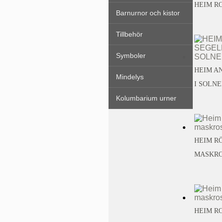
HEIM RO
Barnurnor och kistor
Tillbehör
Symboler
HEIM A
Mindelys
I SOLNE
Kolumbarium urner
HEIM R
MASKROS
HEIM R