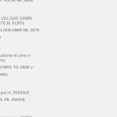
T VELOR NR. 26850
LOUR GRØN NR. 26570
N
FARVE TIL URNE (+
RIS)
L NR. 26943OE