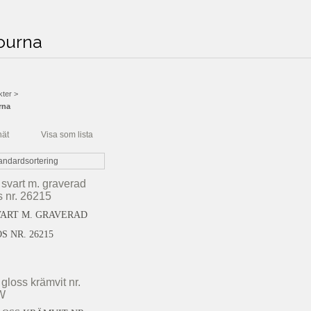
ourna
kter
>
rna
nät
Visa som lista
VART M. GRAVERAD
 NR. 26215