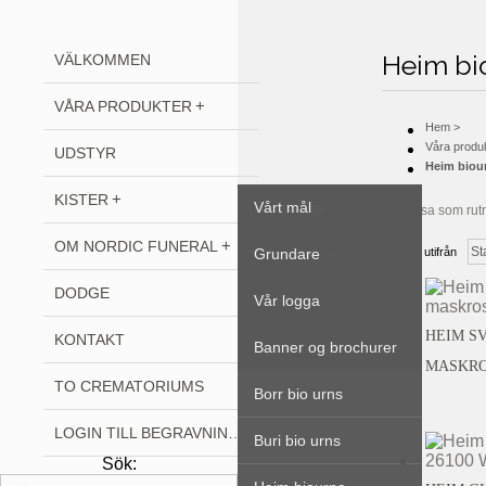
Heim bi
VÄLKOMMEN
VÅRA PRODUKTER
Hem
>
Våra produ
UDSTYR
Heim biou
KISTER
Alla produkter
Bisættelse
Vårt mål
Visa som rut
OM NORDIC FUNERAL
Freja biourna
Begravelse
Grundare
Sortera utifrån
DODGE
Gefn biourna
Kisteskruer
Vår logga
HEIM S
KONTAKT
Bestla biourna
Banner og brochurer
MASKROS
TO CREMATORIUMS
Borr bio urns
LOGIN TILL BEGRAVNINGSBYRÅER
Buri bio urns
Sök: