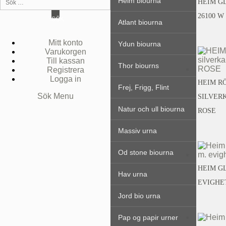
Heim biourna
HEIM G
26100 W
SÖK
Atlant biourna
Mitt konto
Ydun biourna
Varukorgen
Till kassan
Thor biourns
Registrera
Logga in
HEIM RÖ
Frej, Frigg, Flint
Sök
Menu
SILVER
Natur och ull biourna
ROSE
Massiv urna
Od stone biourna
HEIM GL
Hav urna
EVIGHE
Jord bio urna
Pap og papir urner