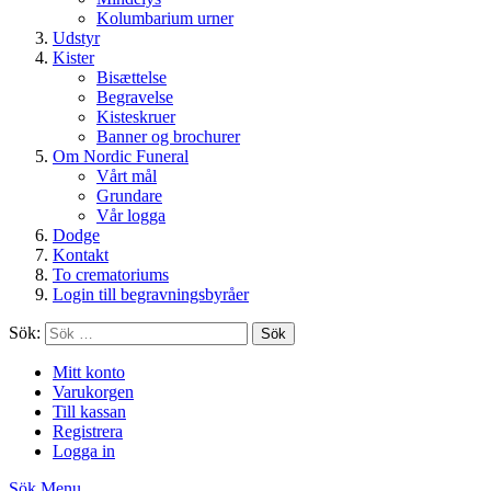
Kolumbarium urner
Udstyr
Kister
Bisættelse
Begravelse
Kisteskruer
Banner og brochurer
Om Nordic Funeral
Vårt mål
Grundare
Vår logga
Dodge
Kontakt
To crematoriums
Login till begravningsbyråer
Sök:
Sök
Mitt konto
Varukorgen
Till kassan
Registrera
Logga in
Sök
Menu