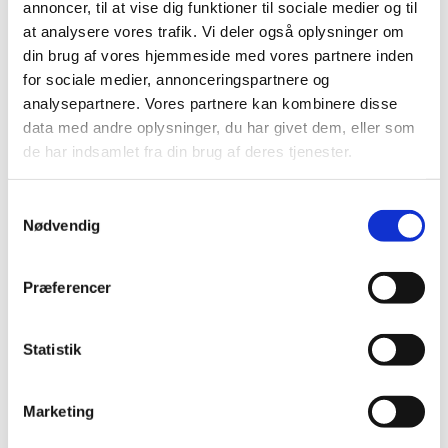
annoncer, til at vise dig funktioner til sociale medier og til
DEKORBAND AV STENAR I
at analysere vores trafik. Vi deler også oplysninger om
VATTEN NR. 25-3847
din brug af vores hjemmeside med vores partnere inden
for sociale medier, annonceringspartnere og
analysepartnere. Vores partnere kan kombinere disse
BESTLA NATUR LJUS SAND NR.
data med andre oplysninger, du har givet dem, eller som
25820
de har indsamlet fra din brug af deres tjenester.
Samtykkevalg
Nødvendig
BESTLA RÖD SAND NR. 25823
Præferencer
BESTLA Vit M dekorativt band NR.
25471
Statistik
Marketing
BESTLA Vit M dekorativt