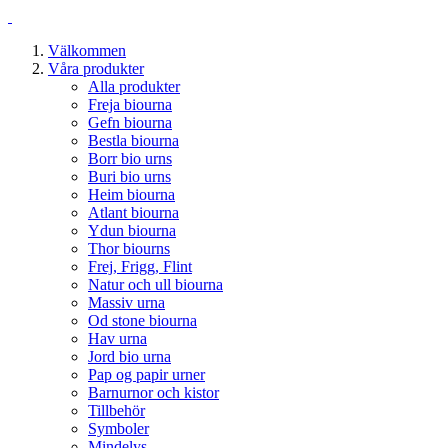
Välkommen
Våra produkter
Alla produkter
Freja biourna
Gefn biourna
Bestla biourna
Borr bio urns
Buri bio urns
Heim biourna
Atlant biourna
Ydun biourna
Thor biourns
Frej, Frigg, Flint
Natur och ull biourna
Massiv urna
Od stone biourna
Hav urna
Jord bio urna
Pap og papir urner
Barnurnor och kistor
Tillbehör
Symboler
Mindelys