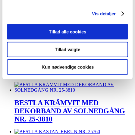
blomsterband NR. 25481
Vis detaljer
BESTLA Rosegold M dekorativt band
Tillad alle cookies
NR. 25531
Tillad valgte
BESTLA BRUN med dekorativt
Kun nødvendige cookies
blomband Nr. 25766
BESTLA KRÄMVIT MED
DEKORBAND AV SOLNEDGÅNG
NR. 25-3810