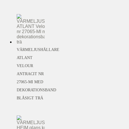
Pap og papir urner
Barnurnor och kistor
Tillbehör
Symboler
VÄRMELJUSHÅLLARE
Mindelys
ATLANT
VELOUR
Kolumbarium urner
ANTRACIT NR
27065-MI MED
DEKORATIONSBAND
BLÅSIGT TRÄ