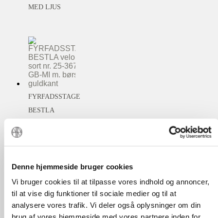
MED LJUS
FYRFADSSTAGE
BESTLA
VELOUR SORT
NR. 25-3670
GB-MI M.
BØRSTET
Denne hjemmeside bruger cookies
GULDKANT
Vi bruger cookies til at tilpasse vores indhold og annoncer,
til at vise dig funktioner til sociale medier og til at
analysere vores trafik. Vi deler også oplysninger om din
brug af vores hjemmeside med vores partnere inden for