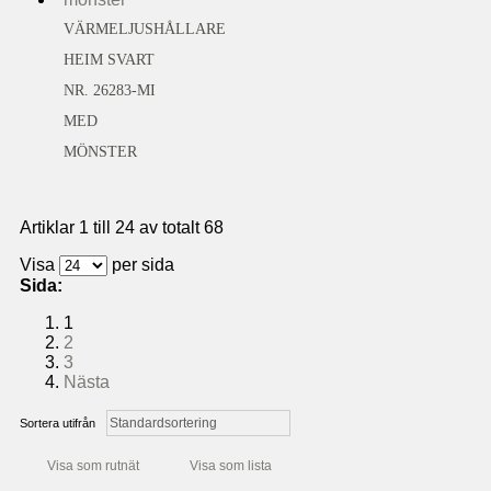
VÄRMELJUSHÅLLARE
HEIM SVART
NR. 26283-MI
MED
MÖNSTER
Artiklar 1 till 24 av totalt 68
Visa
per sida
Sida:
1
2
3
Nästa
Sortera utifrån
Visa som rutnät
Visa som lista