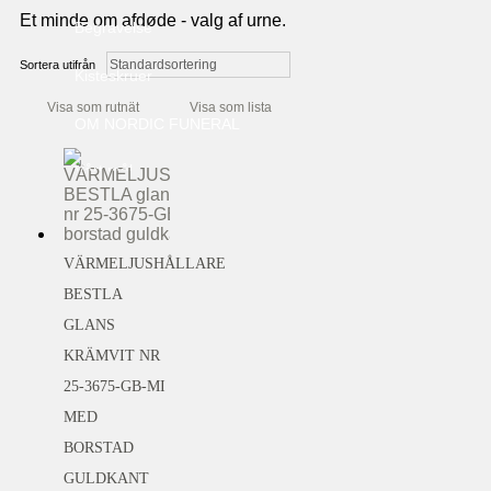
Et minde om afdøde - valg af urne.
Begravelse
Heim biourna
Sortera utifrån
Kisteskruer
Atlant biourna
Visa som rutnät
Visa som lista
Banner og brochurer
OM NORDIC FUNERAL
Ydun biourna
Vårt mål
Thor biourns
Grundare
Frej, Frigg, Flint
VÄRMELJUSHÅLLARE
Vår logga
Natur och ull biourna
BESTLA
DODGE
Massiv urna
GLANS
KRÄMVIT NR
KONTAKT
Od stone biourna
25-3675-GB-MI
TO CREMATORIUMS
Hav urna
MED
BORSTAD
LOGIN TILL BEGRAVNINGSBYRÅER
Jord bio urna
GULDKANT