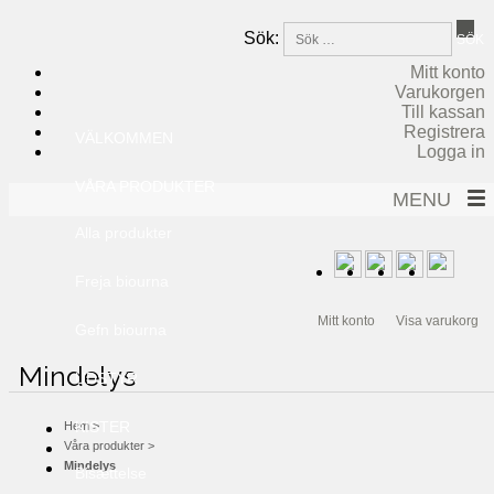
Sök:
SÖK
Mitt konto
Varukorgen
Till kassan
Registrera
VÄLKOMMEN
Logga in
VÅRA PRODUKTER
MENU
Alla produkter
Freja biourna
Mitt konto
Visa varukorg
Gefn biourna
Mindelys
Bestla biourna
UDSTYR
Borr bio urns
KISTER
Hem
>
Våra produkter
>
Mindelys
Bisættelse
Buri bio urns