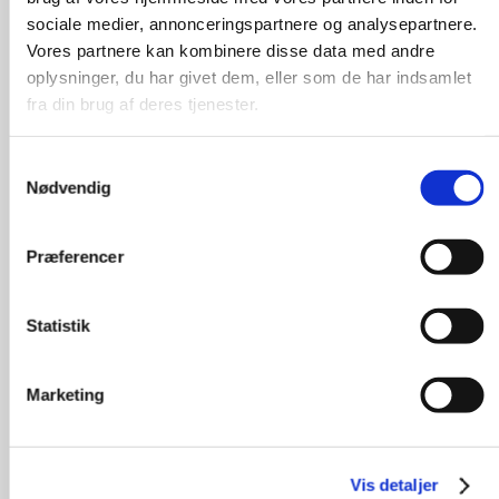
sociale medier, annonceringspartnere og analysepartnere.
Vores partnere kan kombinere disse data med andre
oplysninger, du har givet dem, eller som de har indsamlet
VÄRMELJUSHÅLLARE
fra din brug af deres tjenester.
ATLANT
MINTGRÖN
Samtykkevalg
Nødvendig
NR 27360-MI
MED
BLOMMIGT
Præferencer
DEKORBAND
Statistik
Marketing
VÄRMELJUSHÅLLARE
Vis detaljer
ATLANT