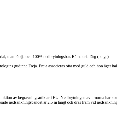
rial, utan råolja och 100% nedbrytningsbar. Råmaterialfärg (beige)
tologins gudinna Freja. Freja associeras ofta med guld och hon äger ha
roduktion av begravningsartiklar i EU. Nedbrytningen av urnorna har kon
rerade nedsänkningsbandet är 2,5 m långt och dras fram vid nedsänkninge