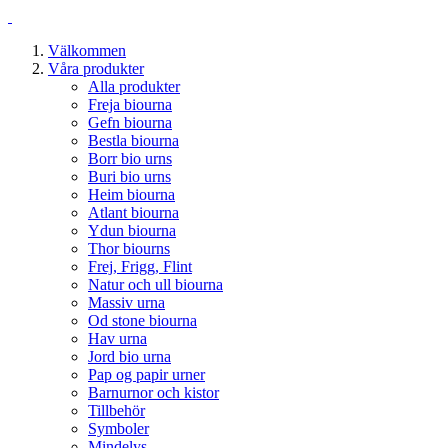
Välkommen
Våra produkter
Alla produkter
Freja biourna
Gefn biourna
Bestla biourna
Borr bio urns
Buri bio urns
Heim biourna
Atlant biourna
Ydun biourna
Thor biourns
Frej, Frigg, Flint
Natur och ull biourna
Massiv urna
Od stone biourna
Hav urna
Jord bio urna
Pap og papir urner
Barnurnor och kistor
Tillbehör
Symboler
Mindelys