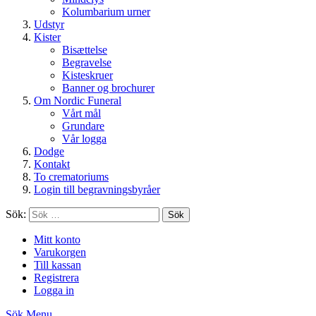
Kolumbarium urner
Udstyr
Kister
Bisættelse
Begravelse
Kisteskruer
Banner og brochurer
Om Nordic Funeral
Vårt mål
Grundare
Vår logga
Dodge
Kontakt
To crematoriums
Login till begravningsbyråer
Sök:
Sök
Mitt konto
Varukorgen
Till kassan
Registrera
Logga in
Sök
Menu