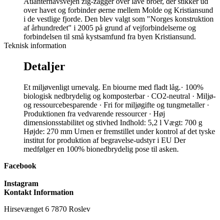
Atlanterhavsvejen zig-zagger over lave broer, der stikker ud
over havet og forbinder øerne mellem Molde og Kristiansund
i de vestlige fjorde. Den blev valgt som "Norges konstruktion
af århundredet" i 2005 på grund af vejforbindelserne og
forbindelsen til små kystsamfund fra byen Kristiansund.
Teknisk information
Detaljer
Et miljøvenligt urnevalg. En biourne med fladt låg. ​ · 100%
biologisk nedbrydelig og komposterbar · CO2-neutral · Miljø-
og ressourcebesparende · Fri for miljøgifte og tungmetaller ·
Produktionen fra vedvarende ressourcer · Høj
dimensionsstabilitet og stivhed Indhold: 5,2 l Vægt: 700 g
Højde: 270 mm Urnen er fremstillet under kontrol af det tyske
institut for produktion af begravelse-udstyr i EU Der
medfølger en 100% bionedbrydelig pose til asken.
Facebook
Instagram
Kontakt Information
Hirsevænget 6 7870 Roslev