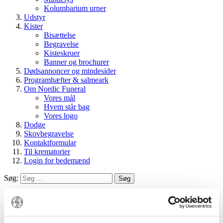
Kolumbarium urner
Udstyr
Kister
Bisættelse
Begravelse
Kisteskruer
Banner og brochurer
Dødsannoncer og mindesider
Programhæfter & salmeark
Om Nordic Funeral
Vores mål
Hvem står bag
Vores logo
Dodge
Skovbegravelse
Kontaktformular
Til krematorier
Login for bedemænd
Søg:
Søg
Min konto
Indkøbskurv
Bestilling
Opret konto