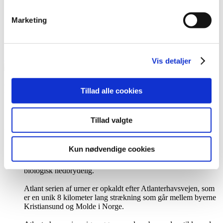
Forside
>
Urner
>
Marketing
Atlant biourne
>
Atlant biourne, cremehvid m. landskab i solnedgang
27557
Min konto
Se kurv
Vis detaljer
Flere visninger
Tillad alle cookies
Tillad valgte
Atlant biourne, cremehvid m. landskab i solnedgang 27557
Beskrivelse
Kun nødvendige cookies
Atlant er en naturstofurne. Dette betyder at urnen er lavet af
forskellige biologiske ingredienser, uden råolie og 100%
biologisk nedbrydelig.
Atlant serien af urner er opkaldt efter Atlanterhavsvejen, som
er en unik 8 kilometer lang strækning som går mellem byerne
Kristiansund og Molde i Norge.