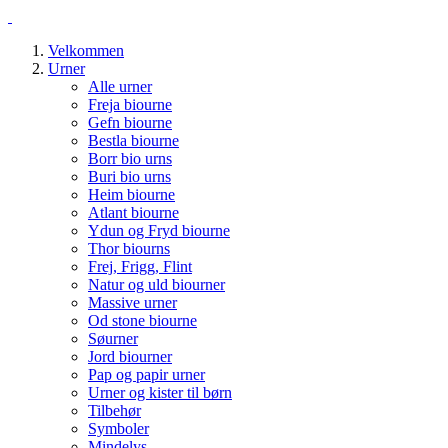
Velkommen
Urner
Alle urner
Freja biourne
Gefn biourne
Bestla biourne
Borr bio urns
Buri bio urns
Heim biourne
Atlant biourne
Ydun og Fryd biourne
Thor biourns
Frej, Frigg, Flint
Natur og uld biourner
Massive urner
Od stone biourne
Søurner
Jord biourner
Pap og papir urner
Urner og kister til børn
Tilbehør
Symboler
Mindelys