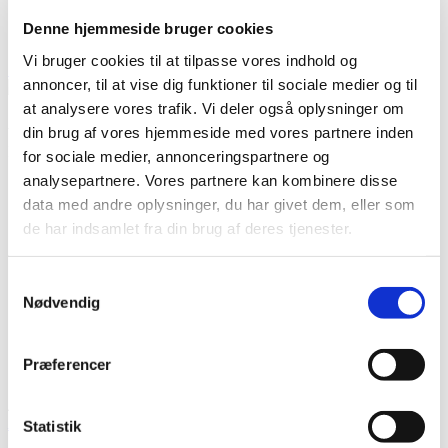
Log ind
Denne hjemmeside bruger cookies
Instagram
Vi bruger cookies til at tilpasse vores indhold og
Søg
Menu
annoncer, til at vise dig funktioner til sociale medier og til
at analysere vores trafik. Vi deler også oplysninger om
din brug af vores hjemmeside med vores partnere inden
Vi er aktiv medlem af den internationale brancheforening FIAT-
IFTA.
for sociale medier, annonceringspartnere og
analysepartnere. Vores partnere kan kombinere disse
data med andre oplysninger, du har givet dem, eller som
de har indsamlet fra din brug af deres tjenester.
Samtykkevalg
Nødvendig
Præferencer
2020 NORDIC FUNERAL. CVR. 35890688. All Rights reserved.
Privatlivspolitik
Statistik