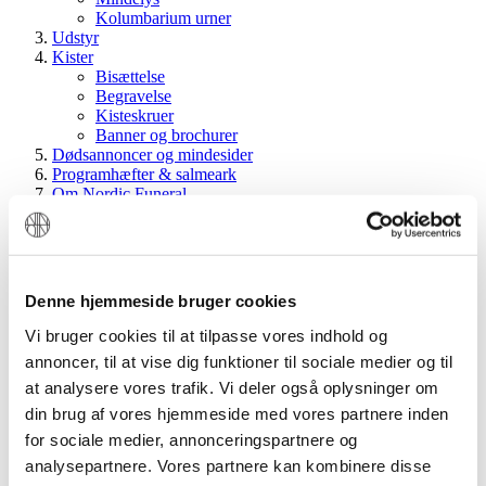
Kolumbarium urner
Udstyr
Kister
Bisættelse
Begravelse
Kisteskruer
Banner og brochurer
Dødsannoncer og mindesider
Programhæfter & salmeark
Om Nordic Funeral
Vores mål
Hvem står bag
Vores logo
Dodge
Skovbegravelse
Denne hjemmeside bruger cookies
Kontaktformular
Til krematorier
Vi bruger cookies til at tilpasse vores indhold og
Login for bedemænd
annoncer, til at vise dig funktioner til sociale medier og til
at analysere vores trafik. Vi deler også oplysninger om
Søg:
Søg
din brug af vores hjemmeside med vores partnere inden
Min konto
for sociale medier, annonceringspartnere og
Indkøbskurv
analysepartnere. Vores partnere kan kombinere disse
Bestilling
Opret konto