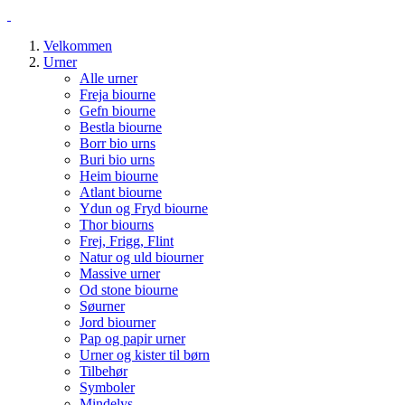
Velkommen
Urner
Alle urner
Freja biourne
Gefn biourne
Bestla biourne
Borr bio urns
Buri bio urns
Heim biourne
Atlant biourne
Ydun og Fryd biourne
Thor biourns
Frej, Frigg, Flint
Natur og uld biourner
Massive urner
Od stone biourne
Søurner
Jord biourner
Pap og papir urner
Urner og kister til børn
Tilbehør
Symboler
Mindelys