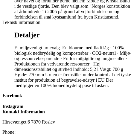
over havet og forbinder øerne mellem Molde og Kristiansund
i de vestlige fjorde. Den blev valgt som "Norges konstruktion
af århundredet" i 2005 på grund af vejforbindelserne og
forbindelsen til små kystsamfund fra byen Kristiansund.
Teknisk information
Detaljer
Et miljøvenligt urnevalg. En biourne med fladt låg. ​ · 100%
biologisk nedbrydelig og komposterbar · CO2-neutral · Miljø-
og ressourcebesparende · Fri for miljøgifte og tungmetaller ·
Produktionen fra vedvarende ressourcer · Høj
dimensionsstabilitet og stivhed Indhold: 5,2 l Vægt: 700 g
Højde: 270 mm Urnen er fremstillet under kontrol af det tyske
institut for produktion af begravelse-udstyr i EU Der
medfølger en 100% bionedbrydelig pose til asken.
Facebook
Instagram
Kontakt Information
Hirsevænget 6 7870 Roslev
Phone: