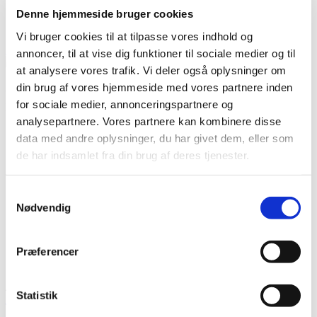
Log ind
Denne hjemmeside bruger cookies
Instagram
Vi bruger cookies til at tilpasse vores indhold og
Søg
Menu
annoncer, til at vise dig funktioner til sociale medier og til
at analysere vores trafik. Vi deler også oplysninger om
din brug af vores hjemmeside med vores partnere inden
Vi er aktiv medlem af den internationale brancheforening FIAT-
for sociale medier, annonceringspartnere og
IFTA.
analysepartnere. Vores partnere kan kombinere disse
data med andre oplysninger, du har givet dem, eller som
de har indsamlet fra din brug af deres tjenester.
Samtykkevalg
Nødvendig
Præferencer
2020 NORDIC FUNERAL. CVR. 35890688. All Rights reserved.
Statistik
Privatlivspolitik