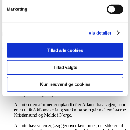
Forside
>
Urner
>
Marketing
Atlant biourne
>
Atlant biourne, antrazit m. orchideer, nr 27062
Min konto
Se kurv
Vis detaljer
Flere visninger
Tillad alle cookies
Tillad valgte
Atlant biourne, antrazit m. orchideer, nr 27062
Beskrivelse
Atlant er en naturstofurne. Dette betyder at urnen er lavet af
Kun nødvendige cookies
forskellige biologiske ingredienser, uden råolie og 100%
biologisk nedbrydelig.
Atlant serien af urner er opkaldt efter Atlanterhavsvejen, som
er en unik 8 kilometer lang strækning som går mellem byerne
Kristiansund og Molde i Norge.
Atlanterhavsvejen zig-zagger over lave broer, der stikker ud