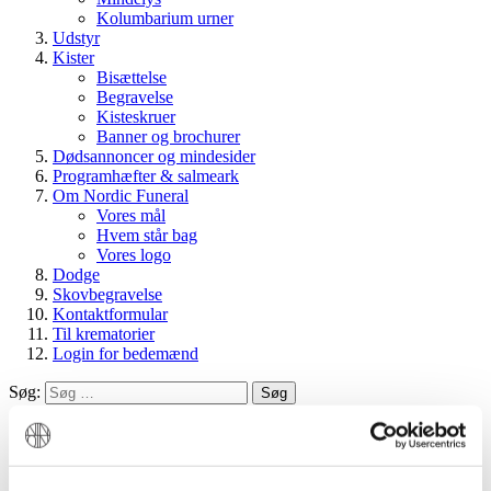
Kolumbarium urner
Udstyr
Kister
Bisættelse
Begravelse
Kisteskruer
Banner og brochurer
Dødsannoncer og mindesider
Programhæfter & salmeark
Om Nordic Funeral
Vores mål
Hvem står bag
Vores logo
Dodge
Skovbegravelse
Kontaktformular
Til krematorier
Login for bedemænd
Søg:
Søg
Min konto
Indkøbskurv
Bestilling
Opret konto