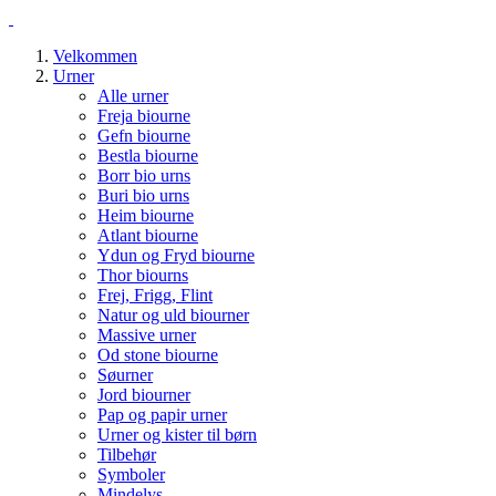
Velkommen
Urner
Alle urner
Freja biourne
Gefn biourne
Bestla biourne
Borr bio urns
Buri bio urns
Heim biourne
Atlant biourne
Ydun og Fryd biourne
Thor biourns
Frej, Frigg, Flint
Natur og uld biourner
Massive urner
Od stone biourne
Søurner
Jord biourner
Pap og papir urner
Urner og kister til børn
Tilbehør
Symboler
Mindelys