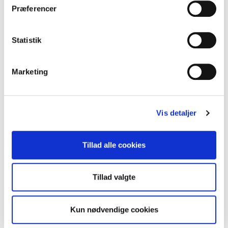
BESKRIVELSE
Præferencer
TEKNISK INFORMATION
Statistik
FACEBOOK
INSTAGRAM
Marketing
KONTAKT INFORMATION
Vis detaljer
HIRSEVÆNGET 6 7870 ROSLEV
PHONE:
+45 20205807
Tillad alle cookies
E-MAIL:
PROGRAM@NORDICFUNERAL.COM
Tillad valgte
Kun nødvendige cookies
2020 NORDIC FUNERAL. CVR. 35890688. All Rights reserved.