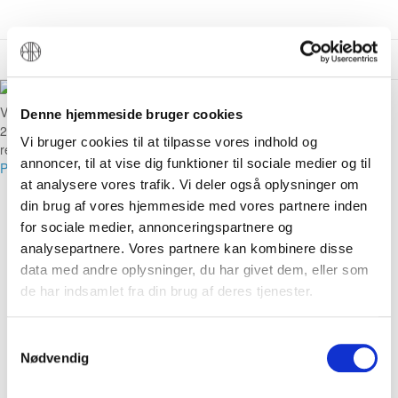
Menu
Vi er aktiv medlem af den internationale brancheforening FIAT-IFTA.
Denne hjemmeside bruger cookies
2020 NORDIC FUNERAL. CVR. 35890688. All Rights
Vi bruger cookies til at tilpasse vores indhold og
reserved.
annoncer, til at vise dig funktioner til sociale medier og til
Privatlivspolitik
at analysere vores trafik. Vi deler også oplysninger om
Min konto
Se kurv
din brug af vores hjemmeside med vores partnere inden
for sociale medier, annonceringspartnere og
analysepartnere. Vores partnere kan kombinere disse
FLERE VISNINGER
data med andre oplysninger, du har givet dem, eller som
de har indsamlet fra din brug af deres tjenester.
Samtykkevalg
Nødvendig