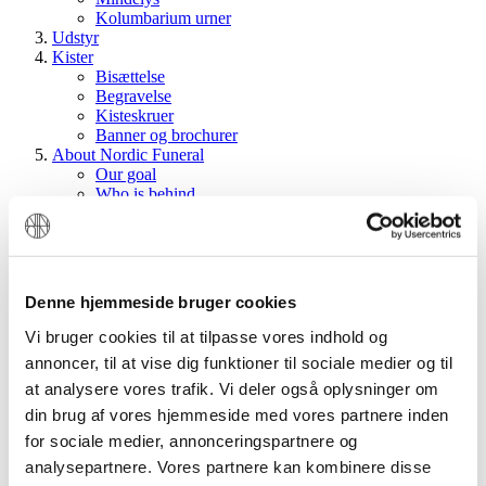
Kolumbarium urner
Udstyr
Kister
Bisættelse
Begravelse
Kisteskruer
Banner og brochurer
About Nordic Funeral
Our goal
Who is behind
Our logo
Dodge
Contacts
To crematoriums
Login
Denne hjemmeside bruger cookies
Search:
Search
Vi bruger cookies til at tilpasse vores indhold og
annoncer, til at vise dig funktioner til sociale medier og til
My Account
My Cart
at analysere vores trafik. Vi deler også oplysninger om
Checkout
din brug af vores hjemmeside med vores partnere inden
Register
for sociale medier, annonceringspartnere og
Log In
analysepartnere. Vores partnere kan kombinere disse
Search
Menu