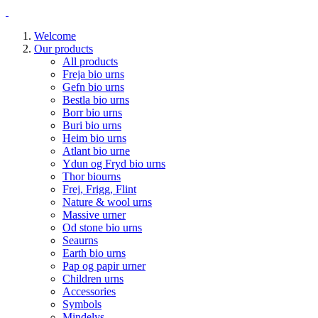
Welcome
Our products
All products
Freja bio urns
Gefn bio urns
Bestla bio urns
Borr bio urns
Buri bio urns
Heim bio urns
Atlant bio urne
Ydun og Fryd bio urns
Thor biourns
Frej, Frigg, Flint
Nature & wool urns
Massive urner
Od stone bio urns
Seaurns
Earth bio urns
Pap og papir urner
Children urns
Accessories
Symbols
Mindelys