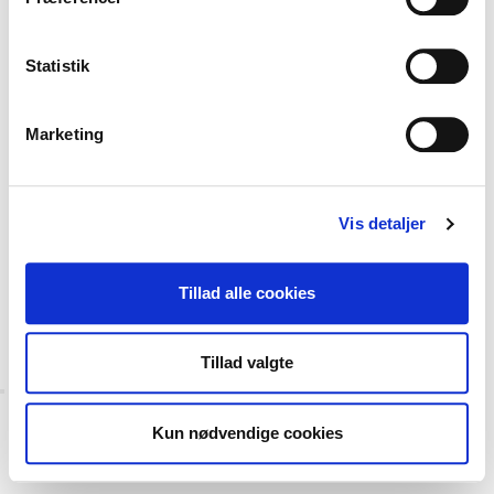
CONTACTS INFORMATION
HIRSEVÆNGET 6 7870 ROSLEV
Statistik
PHONE:
+45 20205807
E-MAIL:
Marketing
PROGRAM@NORDICFUNERAL.COM
Vis detaljer
2020 NORDIC FUNERAL. CVR.
35890688. ALL RIGHTS RESERVED.
Tillad alle cookies
Tillad valgte
Kun nødvendige cookies