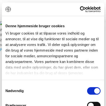
Menu
Denne hjemmeside bruger cookies
We are an active member of the international trade association FIAT-
Vi bruger cookies til at tilpasse vores indhold og
IFTA.
annoncer, til at vise dig funktioner til sociale medier og til
2020 NORDIC FUNERAL. CVR. 35890688. All Rights
reserved.
at analysere vores trafik. Vi deler også oplysninger om
Privacy Policy
din brug af vores hjemmeside med vores partnere inden
for sociale medier, annonceringspartnere og
My Account
View cart
analysepartnere. Vores partnere kan kombinere disse
SHOPPING CART IS EMPTY
data med andre oplysninger, du har givet dem, eller som
de har indsamlet fra din brug af deres tjenester.
You have no items in your shopping cart.
Click
here
to continue shopping.
Samtykkevalg
Nødvendig
FACEBOOK
INSTAGRAM
Præferencer